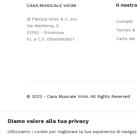
Il nostr
CASA MUSICALE VICINI
di Patrizia Vicini & C. snc
Contatti
Via Marittima, 5
Termini &
03100 - Frosinone
Carta del
P.I. e C.F. 01545490607
© 2023 - Casa Musicale Vicini. All Rights Reserved
Seleziona almeno 2 prodotti
Diamo valore alla tua privacy
da confrontare
Utilizziamo i cookie per migliorare la tua esperienza di navigaz