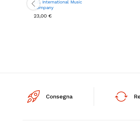
Ed. International Music
Company
23,00
€
Consegna
R