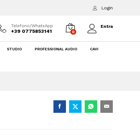
20,00
€
Login
Telefono/WhatsApp
Entra
+39 0775853141
0
lonté e Co
STUDIO
PROFESSIONAL AUDIO
CAVI