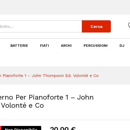
Cerca
no Per Pianoforte 1 - John Thompson Ed. Vo
BATTERIE
FIATI
ARCHI
PERCUSSIONI
DJ
 Pianoforte 1 – John Thompson Ed. Volonté e Co
no Per Pianoforte 1 – John
Volonté e Co
20,00
€
Non Disponibile