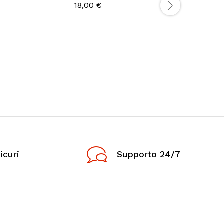
18,00
€
10 Piccol
Carcassi E
17,00
€
icuri
Supporto 24/7