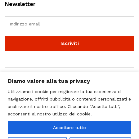
Newsletter
Diamo valore alla tua privacy
Utilizziamo i cookie per migliorare la tua esperienza di
navigazione, offrirti pubblicità o contenuti personalizzati e
analizzare il nostro traffico. Cliccando “Accetta tutti”,
© 2023 - Casa Musicale Vicini. All Rights Reserved
acconsenti al nostro utilizzo dei cookie.
Seleziona almeno 2 prodotti
Accettare tutto
da confrontare