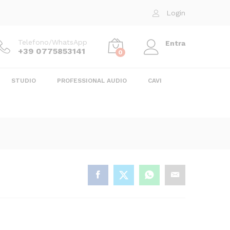
18,00
€
Aggiungi al carrello
Login
Telefono/WhatsApp
Entra
+39 0775853141
0
STUDIO
PROFESSIONAL AUDIO
CAVI