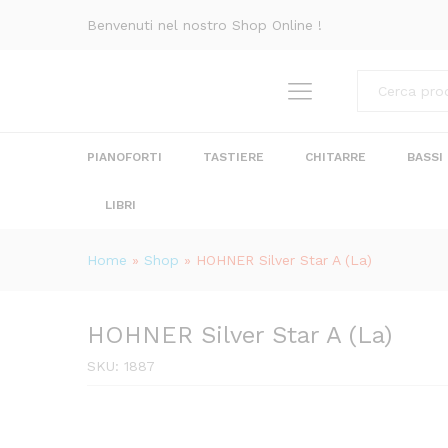
HOHNER Silver Star A (La)
Benvenuti nel nostro Shop Online !
Descrizione
Recensioni (0)
Categorie
PIANOFORTI
TASTIERE
CHITARRE
BASSI
LIBRI
Home
»
Shop
»
HOHNER Silver Star A (La)
HOHNER Silver Star A (La)
SKU:
1887