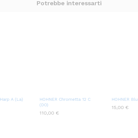
Potrebbe interessarti
arp A (La)
HOHNER Chrometta 12 C
HOHNER Blue
(DO)
15,00
€
110,00
€