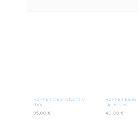
HOHNER Chrometta 10 C
HOHNER Blues H
(DO)
Major New
95,00
€
40,00
€