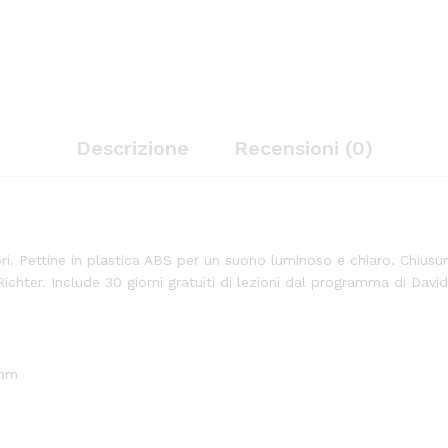
Descrizione
Recensioni (0)
ori. Pettine in plastica ABS per un suono luminoso e chiaro. Chius
a Richter. Include 30 giorni gratuiti di lezioni dal programma di D
9mm