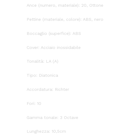
Ance (numero, materiale): 20, Ottone
Pettine (materiale, colore): ABS, nero
Boccaglio (superfice): ABS
Cover: Acciaio inossidabile
Tonalità: LA (A)
Tipo: Diatonica
Accordatura: Richter
Fori: 10
Gamma tonale: 3 Octave
Lunghezza: 10,5cm