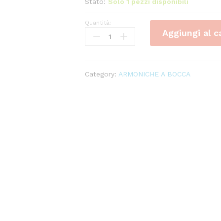
Stato:
Solo 1 pezzi disponibili
Quantità:
HOHNER
Aggiungi al c
Silver
Star
A
(La)
Category:
ARMONICHE A BOCCA
quantity