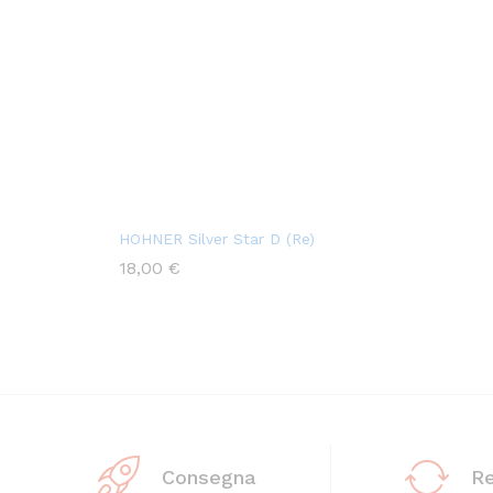
HOHNER Silver Star D (Re)
18,00
€
Consegna
R