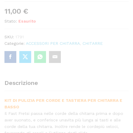
11,00
€
Stato:
Esaurito
SKU:
1791
Categorie:
ACCESSORI PER CHITARRA
,
CHITARRE
Descrizione
KIT DI PULIZIA PER CORDE E TASTIERA PER CHITARRA E
BASSO
Il Fast Fretsi passa nelle corde della chitarra prima e dopo
aver suonato, e conferisce unavita più lunga ai tasti e alle
corde della tua chitarra. Inoltre rende le cordepiù veloci,
favorendo gli assoli e l’utilizzo degli slide.