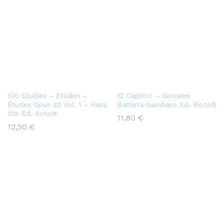
100 Studies – Etüden –
12 Capricci – Giovanni
Études Opus 32 Vol. 1 – Hans
Battista Gambaro Ed. Ricordi
Sitt Ed. Schott
11,80
€
12,50
€