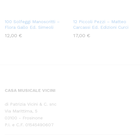
100 Solfeggi Manoscritti –
12 Piccoli Pezzi – Matteo
Flora Gallo Ed. Simeoli
Carcassi Ed. Edizioni Curci
12,00
€
17,00
€
CASA MUSICALE VICINI
di Patrizia Vicini & C. snc
Via Marittima, 5
03100 - Frosinone
P.I. e C.F. 01545490607