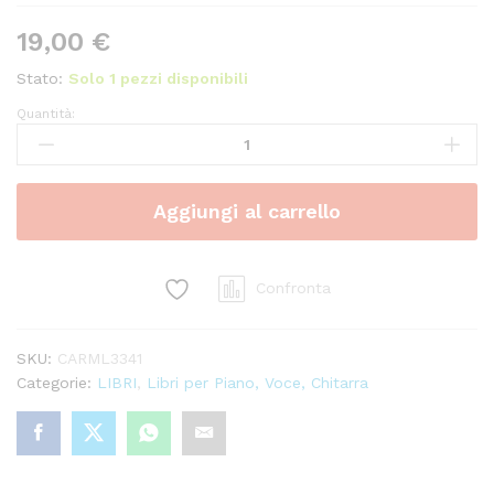
19,00
€
Stato:
Solo 1 pezzi disponibili
Quantità:
Festival
Successi
2011
-
Aggiungi al carrello
Ed.
Carisch
quantity
Confronta
SKU:
CARML3341
Categorie:
LIBRI
,
Libri per Piano, Voce, Chitarra