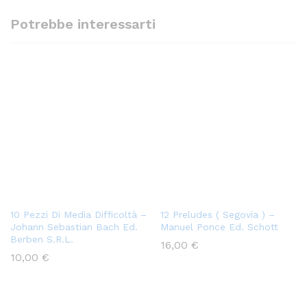
Potrebbe interessarti
10 Pezzi Di Media Difficoltà –
12 Preludes ( Segovia ) –
Johann Sebastian Bach Ed.
Manuel Ponce Ed. Schott
Berben S.R.L.
16,00
€
10,00
€