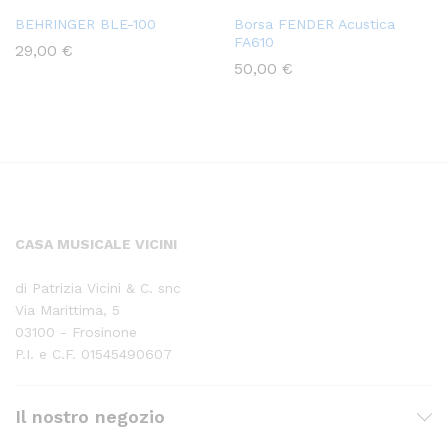
BEHRINGER BLE-100
Borsa FENDER Acustica
FA610
29,00
€
50,00
€
CASA MUSICALE VICINI
di Patrizia Vicini & C. snc
Via Marittima, 5
03100 - Frosinone
P.I. e C.F. 01545490607
Il nostro negozio