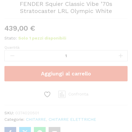
FENDER Squier Classic Vibe ’70s
Stratocaster LRL Olympic White
439,00
€
Stato:
Solo 1 pezzi disponibili
Quantità:
FENDER
Squier
Classic
Vibe
Aggiungi al carrello
'70s
Stratocaster
LRL
Olympic
Confronta
White
quantity
SKU:
0374020501
Categorie:
CHITARRE
,
CHITARRE ELETTRICHE