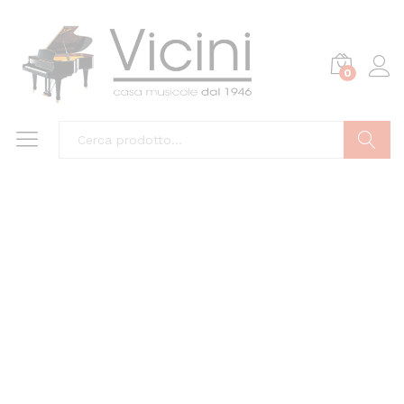
0
Cerca
Risparmi
40,00
€