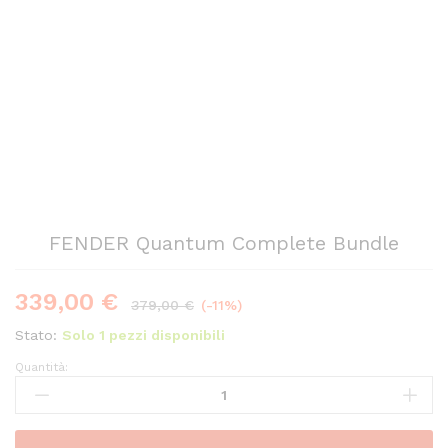
FENDER Quantum Complete Bundle
339,00
€
379,00
€
(-11%)
Stato:
Solo 1 pezzi disponibili
Quantità:
FENDER
Quantum
Complete
Bundle