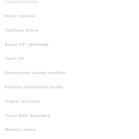
Caratteristiche
Body: Ontano
Tastiera: Acero
Scala: 34″ (864mm)
Tasti: 20
Dimensioni: Jumbo medium
Finitura: Poliestere lucido
Intarsi: Dot neri
Truss Rod: Standard
Manico: Acero