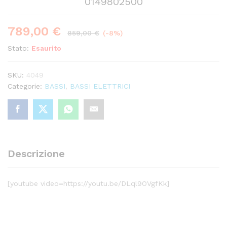
0149802500
789,00
€
859,00
€
(-8%)
Stato:
Esaurito
SKU:
4049
Categorie:
BASSI
,
BASSI ELETTRICI
Descrizione
[youtube video=https://youtu.be/DLql9OVgfKk]