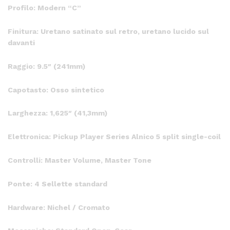
Profilo: Modern “C”
Finitura: Uretano satinato sul retro, uretano lucido sul
davanti
Raggio: 9.5″ (241mm)
Capotasto: Osso sintetico
Larghezza: 1,625″ (41,3mm)
Elettronica: Pickup Player Series Alnico 5 split single-coil
Controlli: Master Volume, Master Tone
Ponte: 4 Sellette standard
Hardware: Nichel / Cromato