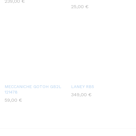
239,00
€
25,00
€
MECCANICHE GOTOH GB2L
LANEY RB5
121478
349,00
€
59,00
€