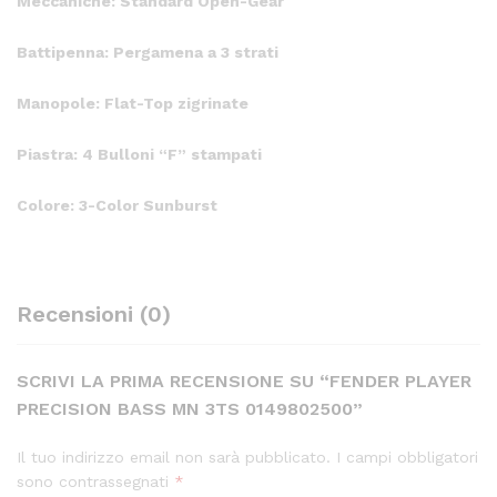
Meccaniche: Standard Open-Gear
Battipenna: Pergamena a 3 strati
Manopole: Flat-Top zigrinate
Piastra: 4 Bulloni “F” stampati
Colore: 3-Color Sunburst
Recensioni (0)
SCRIVI LA PRIMA RECENSIONE SU “FENDER PLAYER
PRECISION BASS MN 3TS 0149802500”
Il tuo indirizzo email non sarà pubblicato.
I campi obbligatori
sono contrassegnati
*