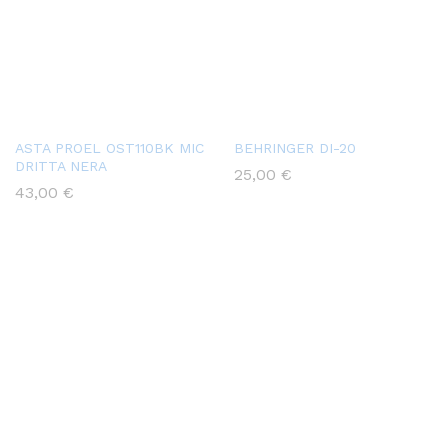
ASTA PROEL OST110BK MIC
BEHRINGER DI-20
DRITTA NERA
25,00
€
43,00
€