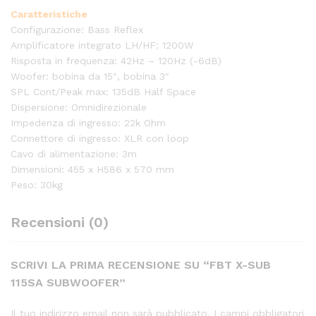
Caratteristiche
Configurazione: Bass Reflex
Amplificatore integrato LH/HF: 1200W
Risposta in frequenza: 42Hz – 120Hz (-6dB)
Woofer: bobina da 15″, bobina 3″
SPL Cont/Peak max: 135dB Half Space
Dispersione: Omnidirezionale
Impedenza di ingresso: 22k Ohm
Connettore di ingresso: XLR con loop
Cavo di alimentazione: 3m
Dimensioni: 455 x H586 x 570 mm
Peso: 30kg
Recensioni (0)
SCRIVI LA PRIMA RECENSIONE SU “FBT X-SUB
115SA SUBWOOFER”
Il tuo indirizzo email non sarà pubblicato.
I campi obbligatori