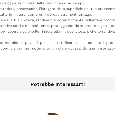
nneggiare la finitura della tua chitarra nel tempo.
o residui, preservando l’integrità della superficie del tuo strument
tte le finiture, compresi i delicati strumenti vintage.
le della tua chitarra, rendendola incredibilmente brillante e profo
otettiva sottile ma resistente, proteggendo da impronte digitali, p
r essere sicuro sulle finiture alla nitrocellulosa, il che lo rende p
 morbido e privo di pelucchi. Strofinare delicatamente il prodot
uperficie con un movimento circolare utilizzando una parte asciu
Potrebbe interessarti