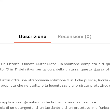
Descrizione
Recensioni (0)
a Dr. Liston’s Ultimate Guitar Glaze , la soluzione completa e di qua
o “3 in 1” definitivo per la cura della chitarra, questa glassa o
 Liston offre una straordinaria soluzione 3 in 1 che pulisce, luci
roprietà che ne esaltano la lucentezza e uno strato protettivo, è i
 applicazioni, garantendo che la tua chitarra brilli sempre.
ia di un detergente, di un lucidante e di un protettivo in un’unica