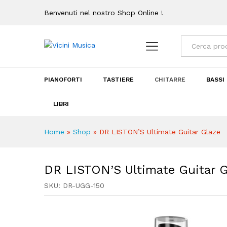
Benvenuti nel nostro Shop Online !
DR LISTON'S Ultimate Guitar
Descrizione
Recensioni (0)
Categorie
PIANOFORTI
TASTIERE
CHITARRE
BASSI
LIBRI
Home
»
Shop
»
DR LISTON’S Ultimate Guitar Glaze
DR LISTON’S Ultimate Guitar G
SKU:
DR-UGG-150