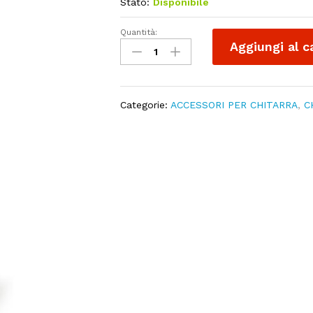
Stato:
Disponibile
Quantità:
DR
Aggiungi al c
LISTON'S
Ultimate
Guitar
Glaze
Categorie:
ACCESSORI PER CHITARRA
,
C
quantity