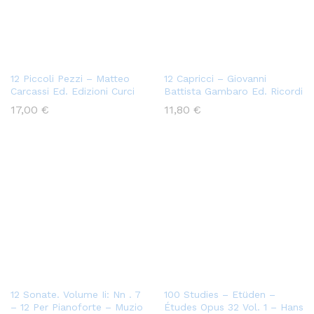
12 Piccoli Pezzi – Matteo
12 Capricci – Giovanni
Carcassi Ed. Edizioni Curci
Battista Gambaro Ed. Ricordi
17,00
€
11,80
€
12 Sonate. Volume Ii: Nn . 7
100 Studies – Etüden –
– 12 Per Pianoforte – Muzio
Études Opus 32 Vol. 1 – Hans