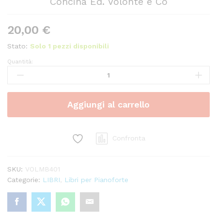
Concina Ed. Volonté e Co
20,00
€
Stato:
Solo 1 pezzi disponibili
Quantità:
Canzoni
Al
Pianoforte
Vol.
Aggiungi al carrello
2
-
Franco
Concina
Confronta
Ed.
Volonté
SKU:
VOLMB401
e
Categorie:
LIBRI
,
Libri per Pianoforte
Co
quantity