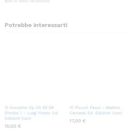
Non ci sono recensioni
Potrebbe interessarti
12 Sonatine Op 20 55 59
10 Piccoli Pezzi – Matteo
(Finizio ) – Luigi Finizio Ed.
Carcassi Ed. Edizioni Curci
Edizioni Curci
17,00
€
15,00
€