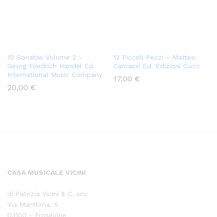
10 Sonatas Volume 2 –
12 Piccoli Pezzi – Matteo
Georg Friedrich Händel Ed.
Carcassi Ed. Edizioni Curci
International Music Company
17,00
€
20,00
€
CASA MUSICALE VICINI
di Patrizia Vicini & C. snc
Via Marittima, 5
03100 - Frosinone