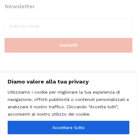
Newsletter
Diamo valore alla tua privacy
Utilizziamo i cookie per migliorare la tua esperienza di
navigazione, offrirti pubblicità o contenuti personalizzati e
analizzare il nostro traffico. Cliccando “Accetta tutti”,
© 2023 - Casa Musicale Vicini. All Rights Reserved
acconsenti al nostro utilizzo dei cookie.
Seleziona almeno 2 prodotti
Accettare tutto
da confrontare