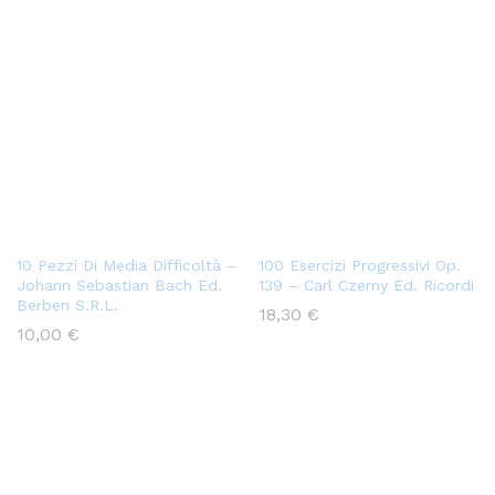
10 Pezzi Di Media Difficoltà –
100 Esercizi Progressivi Op.
Johann Sebastian Bach Ed.
139 – Carl Czerny Ed. Ricordi
Berben S.R.L.
18,30
€
10,00
€