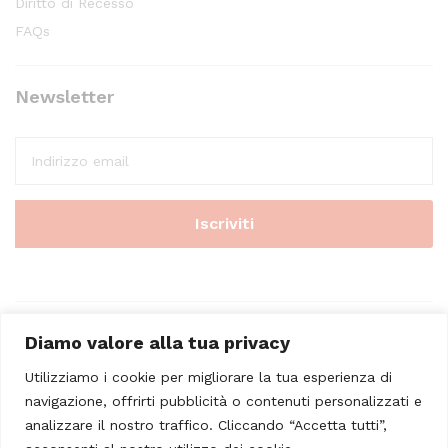
Diritto di Recesso
FAQs
Newsletter
Diamo valore alla tua privacy
Utilizziamo i cookie per migliorare la tua esperienza di
navigazione, offrirti pubblicità o contenuti personalizzati e
analizzare il nostro traffico. Cliccando “Accetta tutti”,
© 2023 - Casa Musicale Vicini. All Rights Reserved