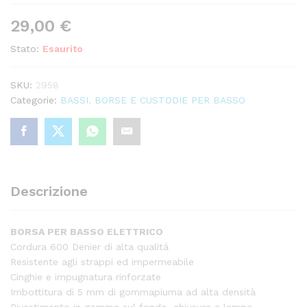
29,00
€
Stato:
Esaurito
SKU:
2958
Categorie:
BASSI
,
BORSE E CUSTODIE PER BASSO
Descrizione
BORSA PER BASSO ELETTRICO
Cordura 600 Denier di alta qualitá
Resistente agli strappi ed impermeabile
Cinghie e impugnatura rinforzate
Imbottitura di 5 mm di gommapiuma ad alta densità
Rivestimento in gomma sul fondo, chiusura a lampo