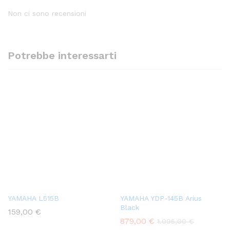
Non ci sono recensioni
Potrebbe interessarti
YAMAHA L515B
YAMAHA YDP-145B Arius
Black
159,00
€
879,00
€
1.095,00
€