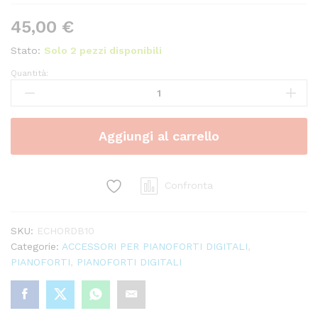
45,00
€
Stato:
Solo 2 pezzi disponibili
Quantità:
BORSA
ECHORD
B10
per
Aggiungi al carrello
piano
digitale
quantity
Confronta
SKU:
ECHORDB10
Categorie:
ACCESSORI PER PIANOFORTI DIGITALI
,
PIANOFORTI
,
PIANOFORTI DIGITALI