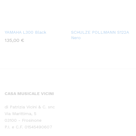
YAMAHA L300 Black
SCHULZE POLLMANN S122A
Nero
135,00
€
CASA MUSICALE VICINI
di Patrizia Vicini & C. snc
Via Marittima, 5
03100 - Frosinone
P.I. e C.F. 01545490607