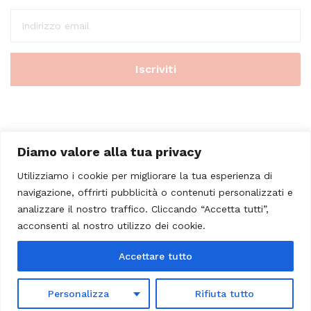
Diamo valore alla tua privacy
Utilizziamo i cookie per migliorare la tua esperienza di
navigazione, offrirti pubblicità o contenuti personalizzati e
analizzare il nostro traffico. Cliccando “Accetta tutti”,
© 2023 - Casa Musicale Vicini. All Rights Reserved
acconsenti al nostro utilizzo dei cookie.
Seleziona almeno 2 prodotti
Accettare tutto
da confrontare
Personalizza
Rifiuta tutto
Visualizza tabella comparativa