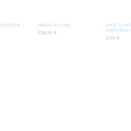
 VANDOREN
AMADEUS CL418
ANCE CLARI
VANDOREN V
239,00
€
3,50
€