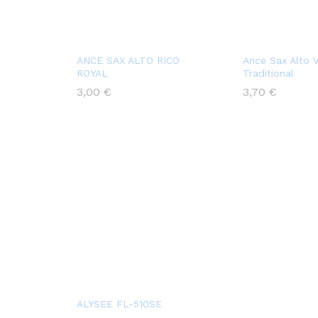
ANCE SAX ALTO RICO
Ance Sax Alto
ROYAL
Traditional
3,00
€
3,70
€
ALYSEE FL-510SE