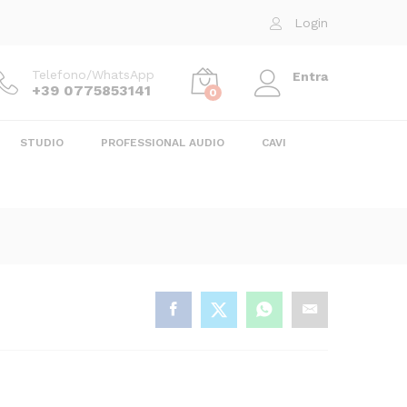
60,00
€
Aggiungi al carrello
Login
Telefono/WhatsApp
Entra
+39 0775853141
0
STUDIO
PROFESSIONAL AUDIO
CAVI