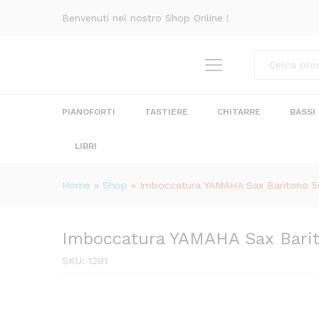
Imboccatura YAMAHA Sax Bar
Benvenuti nel nostro Shop Online !
Descrizione
Recensioni (0)
Categorie
PIANOFORTI
TASTIERE
CHITARRE
BASSI
LIBRI
Home
»
Shop
»
Imboccatura YAMAHA Sax Baritono 5
Imboccatura YAMAHA Sax Bari
SKU:
1291