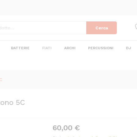
itono 5C
Cerca
BATTERIE
FIATI
ARCHI
PERCUSSIONI
DJ
C
tono 5C
60,00
€