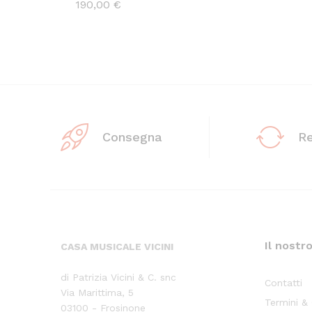
190,00
€
Consegna
R
Il nostr
CASA MUSICALE VICINI
di Patrizia Vicini & C. snc
Contatti
Via Marittima, 5
Termini &
03100 - Frosinone