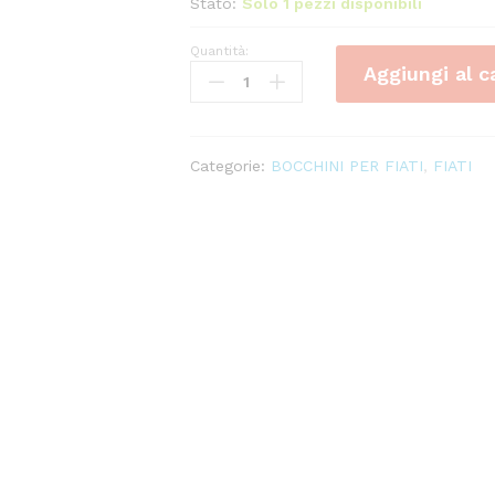
Stato:
Solo 1 pezzi disponibili
Quantità:
Imboccatura
Aggiungi al c
YAMAHA
Sax
Baritono
5C
Categorie:
BOCCHINI PER FIATI
,
FIATI
quantity