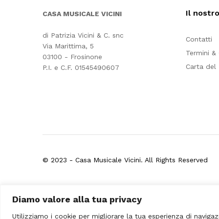
Il nostr
CASA MUSICALE VICINI
di Patrizia Vicini & C. snc
Contatti
Via Marittima, 5
Termini &
03100 - Frosinone
Carta del
P.I. e C.F. 01545490607
© 2023 - Casa Musicale Vicini. All Rights Reserved
Seleziona almeno 2 prodotti
Diamo valore alla tua privacy
da confrontare
Utilizziamo i cookie per migliorare la tua esperienza di navigaz