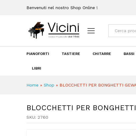
BLOCCHETTI PER BONGHETT
Benvenuti nel nostro Shop Online !
Recensioni (0)
Categorie
PIANOFORTI
TASTIERE
CHITARRE
BASSI
LIBRI
Home
»
Shop
»
BLOCCHETTI PER BONGHETTI GEWA
BLOCCHETTI PER BONGHETTI
SKU:
2760