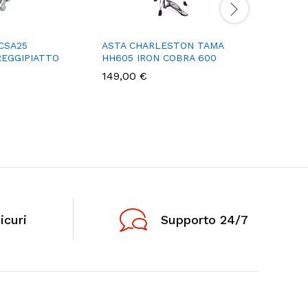
CSA25
ASTA CHARLESTON TAMA
ALESIS T
EGGIPIATTO
HH605 IRON COBRA 600
325,00
149,00
€
icuri
Supporto 24/7