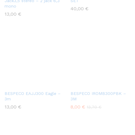
Jack3,5 stereo – 2 jack 6,3
SET
mono
40,00
€
13,00
€
BESPECO EAJJ300 Eagle –
BESPECO IROMB300PBK –
3m
3M
13,00
€
8,00
€
13,70
€