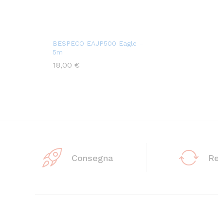
BESPECO EAJP500 Eagle –
5m
18,00
€
Consegna
R