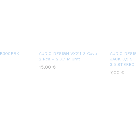
B300PBK –
AUDIO DESIGN VX211-3 Cavo
AUDIO DESIG
2 Rca – 2 Xlr M 3mt
JACK 3,5 S
3,5 STEREO 
15,00
€
7,00
€