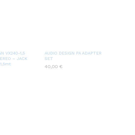
N VX240-1,5
AUDIO DESIGN PA ADAPTER
TEREO – JACK
SET
1,5mt
40,00
€