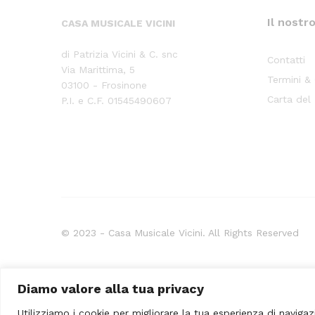
Il nostr
CASA MUSICALE VICINI
di Patrizia Vicini & C. snc
Contatti
Via Marittima, 5
Termini &
03100 - Frosinone
Carta del
P.I. e C.F. 01545490607
© 2023 - Casa Musicale Vicini. All Rights Reserved
Seleziona almeno 2 prodotti
Diamo valore alla tua privacy
da confrontare
Utilizziamo i cookie per migliorare la tua esperienza di navigaz