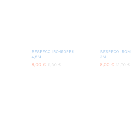
BESPECO IRO450PBK –
BESPECO IROM
4,5M
3M
8,00
€
8,00
€
11,80
€
13,70
€