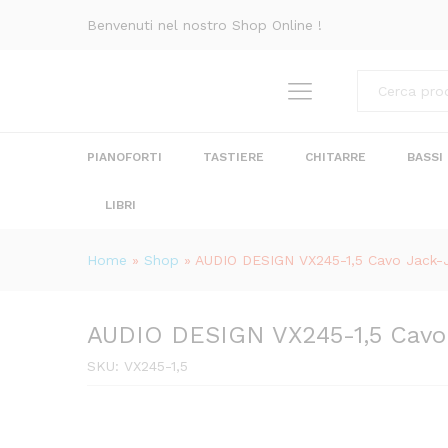
AUDIO DESIGN VX245-1,5 Cav
Benvenuti nel nostro Shop Online !
Descrizione
Recensioni (0)
Categorie
PIANOFORTI
TASTIERE
CHITARRE
BASSI
LIBRI
Home
»
Shop
»
AUDIO DESIGN VX245-1,5 Cavo Jack-J
AUDIO DESIGN VX245-1,5 Cavo 
SKU:
VX245-1,5