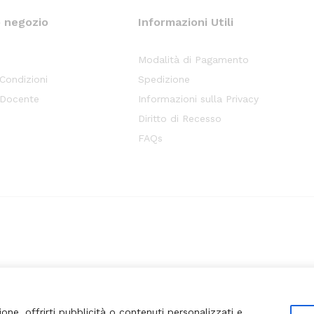
o negozio
Informazioni Utili
Modalità di Pagamento
 Condizioni
Spedizione
 Docente
Informazioni sulla Privacy
Diritto di Recesso
FAQs
ione, offrirti pubblicità o contenuti personalizzati e