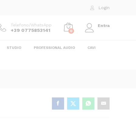
5,50
€
Aggiungi al carrello
Login
Telefono/WhatsApp
Entra
+39 0775853141
0
STUDIO
PROFESSIONAL AUDIO
CAVI