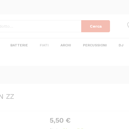
N ZZ
Cerca
BATTERIE
FIATI
ARCHI
PERCUSSIONI
DJ
N ZZ
5,50
€