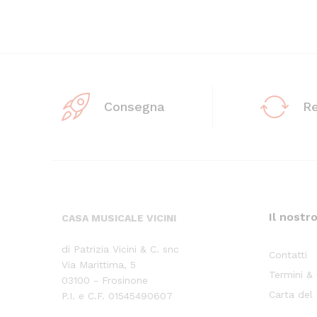
Consegna
R
Il nostr
CASA MUSICALE VICINI
di Patrizia Vicini & C. snc
Contatti
Via Marittima, 5
Termini &
03100 - Frosinone
Carta del
P.I. e C.F. 01545490607