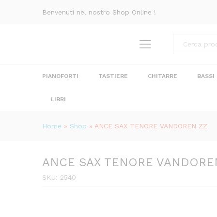
ANCE SAX TENORE VANDORE
Benvenuti nel nostro Shop Online !
Recensioni (0)
Categorie
PIANOFORTI
TASTIERE
CHITARRE
BASSI
LIBRI
Home
»
Shop
»
ANCE SAX TENORE VANDOREN ZZ
ANCE SAX TENORE VANDORE
SKU:
2540