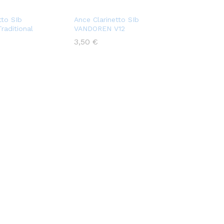
tto SIb
Ance Clarinetto SIb
aditional
VANDOREN V12
3,50
€