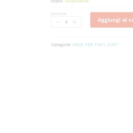
Stato:
Disponibile
Quantità:
ANCE
Aggiungi al c
SAX
TENORE
VANDOREN
ZZ
Categorie:
ANCE PER FIATI
,
FIATI
quantity