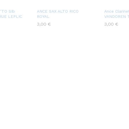
TTO SIb
ANCE SAX ALTO RICO
Ance Clarine
RUE LEPLIC
ROYAL
VANDOREN Tr
3,00
€
3,00
€