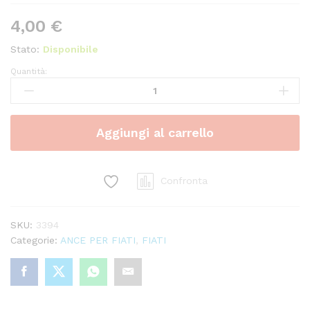
4,00
€
Stato:
Disponibile
Quantità:
ANCE
SAX
SOPRANO
RICO
Aggiungi al carrello
PLASTICOVER
quantity
Confronta
SKU:
3394
Categorie:
ANCE PER FIATI
,
FIATI