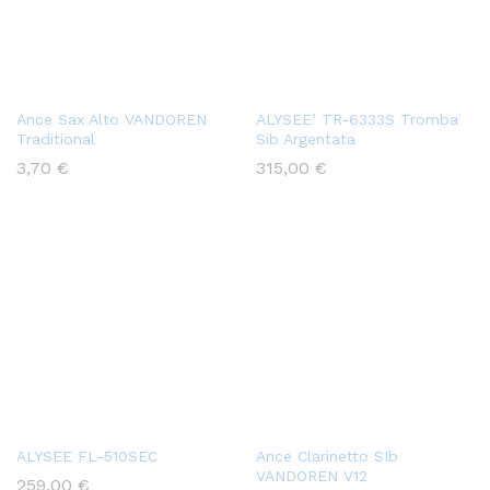
Ance Sax Alto VANDOREN
ALYSEE’ TR-6333S Tromba
Traditional
Sib Argentata
3,70
€
315,00
€
ALYSEE FL-510SEC
Ance Clarinetto SIb
VANDOREN V12
259,00
€