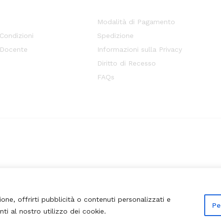
Modalità di Pagamento
 Condizioni
Spedizione
 Docente
Informazioni sulla Privacy
Diritto di Recesso
FAQs
ione, offrirti pubblicità o contenuti personalizzati e
Pe
nti al nostro utilizzo dei cookie.