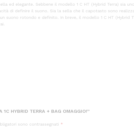
 bella ed elegante. Sebbene il modello 1 C HT (Hybrid Terra) sia 
ità di definire il suono. Sia la sella che il capotasto sono realizz
n suono rotondo e definito. In breve, il modello 1 C HT (Hybrid T
ai.
A 1C HYBRID TERRA + BAG OMAGGIO!”
bligatori sono contrassegnati
*