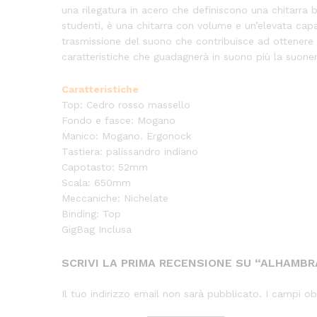
una rilegatura in acero che definiscono una chitarra
studenti, è una chitarra con volume e un’elevata capac
trasmissione del suono che contribuisce ad ottenere u
caratteristiche che guadagnerà in suono più la suoner
Caratteristiche
Top: Cedro rosso massello
Fondo e fasce: Mogano
Manico: Mogano. Ergonock
Tastiera: palissandro indiano
Capotasto: 52mm
Scala: 650mm
Meccaniche: Nichelate
Binding: Top
GigBag Inclusa
SCRIVI LA PRIMA RECENSIONE SU “ALHAMBR
Il tuo indirizzo email non sarà pubblicato.
I campi ob