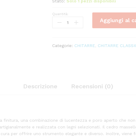
Stato:
Solo 1 pezzi disponibili
Quantità:
ALHAMBRA
Aggiungi al c
1C
Hybrid
Terra
+
Categorie:
CHITARRE
,
CHITARRE CLASSI
Bag
Omaggio!
quantity
Descrizione
Recensioni (0)
ua finitura, una combinazione di lucentezza e poro aperto che non s
tigianalmente e realizzata con legni selezionati. Il cedro massello
n cura per offrire uno strumento elegante e diverso. Inoltre, viene fo