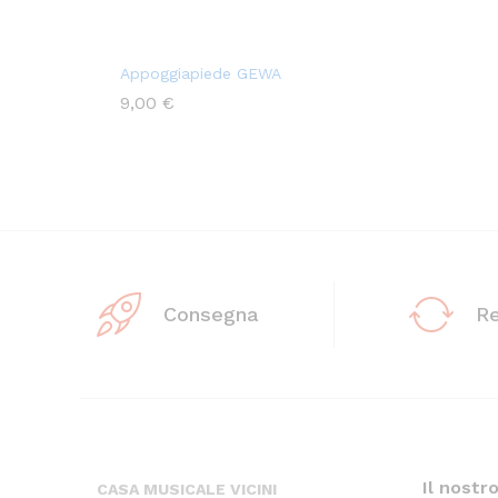
Appoggiapiede GEWA
9,00
€
Consegna
R
Il nostr
CASA MUSICALE VICINI