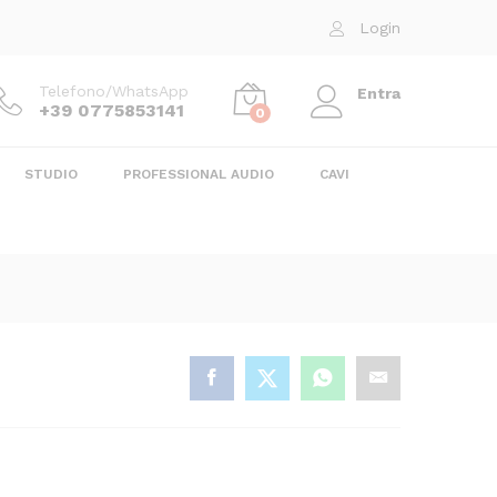
393,00
€
Aggiungi al carrello
Login
Telefono/WhatsApp
Entra
+39 0775853141
0
STUDIO
PROFESSIONAL AUDIO
CAVI