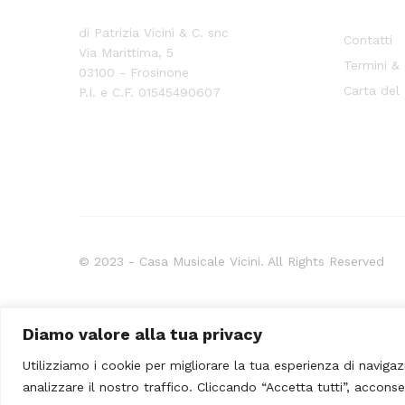
di Patrizia Vicini & C. snc
Contatti
Via Marittima, 5
Termini &
03100 - Frosinone
Carta del
P.I. e C.F. 01545490607
© 2023 - Casa Musicale Vicini. All Rights Reserved
Seleziona almeno 2 prodotti
Diamo valore alla tua privacy
da confrontare
Utilizziamo i cookie per migliorare la tua esperienza di navigaz
analizzare il nostro traffico. Cliccando “Accetta tutti”, acconse
Visualizza tabella comparativa