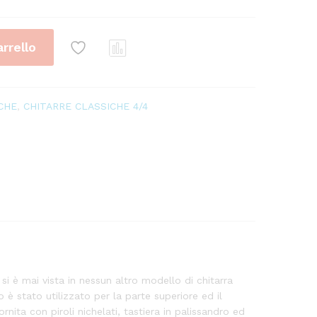
arrello
Conf
ront
a
CHE
,
CHITARRE CLASSICHE 4/4
i è mai vista in nessun altro modello di chitarra
 è stato utilizzato per la parte superiore ed il
rnita con piroli nichelati, tastiera in palissandro ed