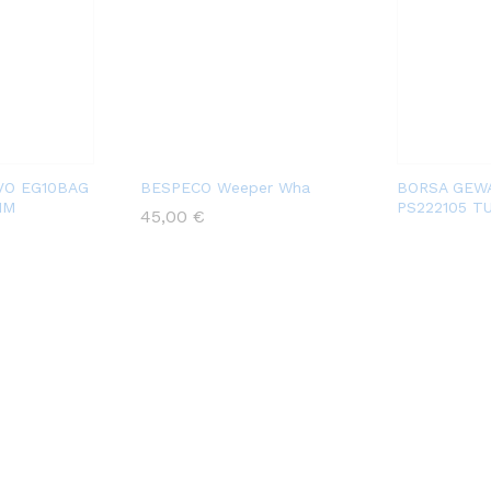
VO EG10BAG
BESPECO Weeper Wha
BORSA GEWA
MM
PS222105 T
45,00
€