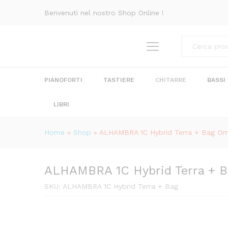
ALHAMBRA 1C Hybrid Terra +
Benvenuti nel nostro Shop Online !
Descrizione
Recensioni (0)
Categorie
PIANOFORTI
TASTIERE
CHITARRE
BASSI
LIBRI
Home
»
Shop
»
ALHAMBRA 1C Hybrid Terra + Bag Om
ALHAMBRA 1C Hybrid Terra + B
SKU:
ALHAMBRA 1C Hybrid Terra + Bag