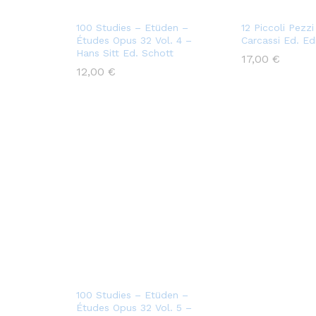
100 Studies – Etüden –
12 Piccoli Pezz
Études Opus 32 Vol. 4 –
Carcassi Ed. Edi
Hans Sitt Ed. Schott
17,00
€
12,00
€
100 Studies – Etüden –
Études Opus 32 Vol. 5 –