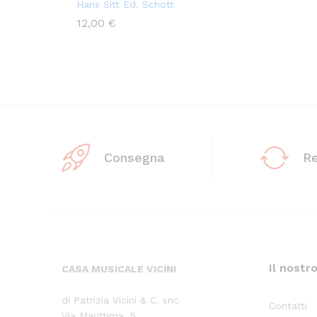
Hans Sitt Ed. Schott
12,00
€
Consegna
R
Il nostr
CASA MUSICALE VICINI
di Patrizia Vicini & C. snc
Contatti
Via Marittima, 5