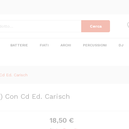
r.) Con Cd Ed. Carisch
Cerca
BATTERIE
FIATI
ARCHI
PERCUSSIONI
DJ
 Cd Ed. Carisch
.) Con Cd Ed. Carisch
18,50
€