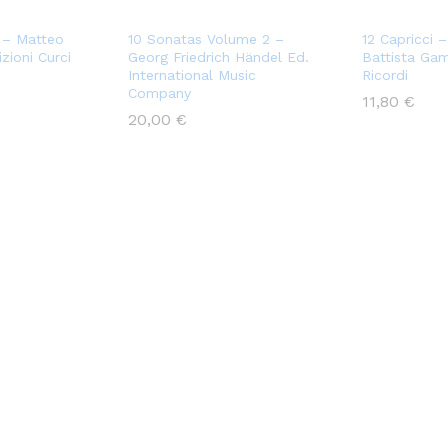
i – Matteo
10 Sonatas Volume 2 –
12 Capricci 
zioni Curci
Georg Friedrich Händel Ed.
Battista Ga
International Music
Ricordi
Company
11,80
€
20,00
€