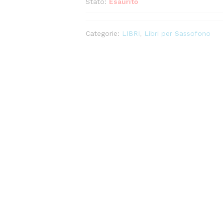
Stato:
Esaurito
Categorie:
LIBRI
,
Libri per Sassofono