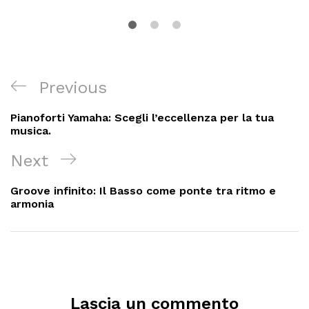
Navigazione
Previous
Previous
articoli
Post
Pianoforti Yamaha: Scegli l’eccellenza per la tua
musica.
Next
Next
Post
Groove infinito: Il Basso come ponte tra ritmo e
armonia
Lascia un commento