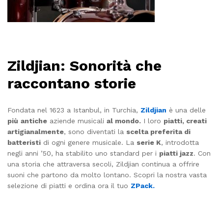
Zildjian: Sonorità che
raccontano storie
Fondata nel 1623 a Istanbul, in Turchia,
Zildjian
è una delle
più
antiche
aziende musicali
al mondo.
I loro
piatti, creati
artigianalmente
, sono diventati la
scelta preferita di
batteristi
di ogni genere musicale. La
serie K
, introdotta
negli anni ’50, ha stabilito uno standard per i
piatti jazz
. Con
una storia che attraversa secoli, Zildjian continua a offrire
suoni che partono da molto lontano. Scopri la nostra vasta
selezione di piatti e ordina ora il tuo
ZPack.