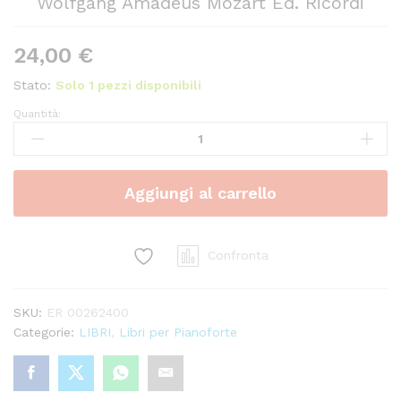
Wolfgang Amadeus Mozart Ed. Ricordi
24,00
€
Stato:
Solo 1 pezzi disponibili
Quantità:
Sonate
E
Fantasie
Volume
Aggiungi al carrello
II
NN.
12
-
Confronta
19
-
SKU:
ER 00262400
Wolfgang
Categorie:
LIBRI
,
Libri per Pianoforte
Amadeus
Mozart
Ed.
Ricordi