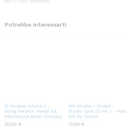
Non ci sono recensioni
Potrebbe interessarti
10 Sonatas Volume 2 –
100 Studies – Etüden –
Georg Friedrich Händel Ed.
Études Opus 32 Vol. 1 – Hans
International Music Company
Sitt Ed. Schott
20,00
€
12,50
€