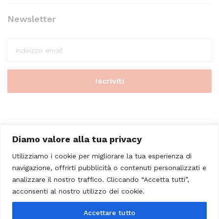
Newsletter
Diamo valore alla tua privacy
Utilizziamo i cookie per migliorare la tua esperienza di
navigazione, offrirti pubblicità o contenuti personalizzati e
analizzare il nostro traffico. Cliccando “Accetta tutti”,
© 2023 - Casa Musicale Vicini. All Rights Reserved
acconsenti al nostro utilizzo dei cookie.
Seleziona almeno 2 prodotti
Accettare tutto
da confrontare