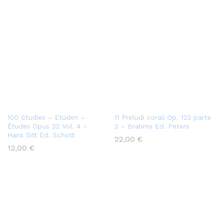
100 Studies – Etüden –
11 Preludi corali Op. 122 parte
Études Opus 32 Vol. 4 –
2 – Brahms Ed. Peters
Hans Sitt Ed. Schott
22,00
€
12,00
€