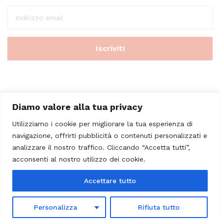
Diamo valore alla tua privacy
Utilizziamo i cookie per migliorare la tua esperienza di
navigazione, offrirti pubblicità o contenuti personalizzati e
analizzare il nostro traffico. Cliccando “Accetta tutti”,
© 2023 - Casa Musicale Vicini. All Rights Reserved
acconsenti al nostro utilizzo dei cookie.
Seleziona almeno 2 prodotti
Accettare tutto
da confrontare
Personalizza
Rifiuta tutto
Visualizza tabella comparativa