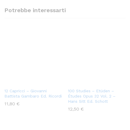
Potrebbe interessarti
12 Capricci – Giovanni
100 Studies – Etüden –
Battista Gambaro Ed. Ricordi
Études Opus 32 Vol. 2 –
Hans Sitt Ed. Schott
11,80
€
12,50
€