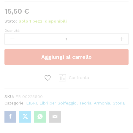
15,50
€
Stato:
Solo 1 pezzi disponibili
Quantità:
Solfeggi
Cantati
-
A.
Aggiungi al carrello
Lazzari
Ed.
Ricordi
quantity
Confronta
SKU:
ER 00225600
Categorie:
LIBRI
,
Libri per Solfeggio, Teoria, Armonia, Storia