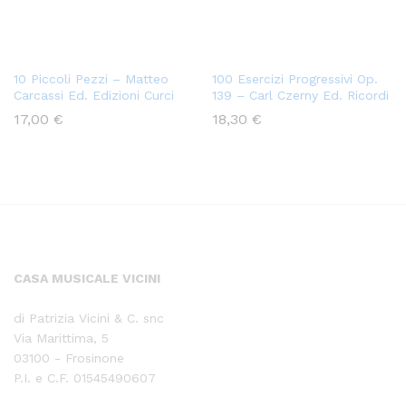
10 Piccoli Pezzi – Matteo
100 Esercizi Progressivi Op.
Carcassi Ed. Edizioni Curci
139 – Carl Czerny Ed. Ricordi
17,00
€
18,30
€
CASA MUSICALE VICINI
di Patrizia Vicini & C. snc
Via Marittima, 5
03100 - Frosinone
P.I. e C.F. 01545490607