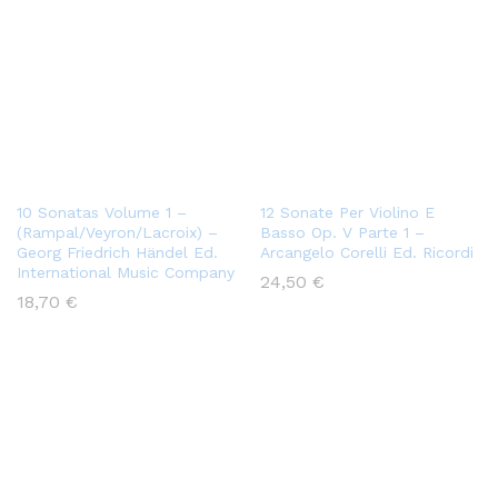
10 Sonatas Volume 1 –
12 Sonate Per Violino E
(Rampal/Veyron/Lacroix) –
Basso Op. V Parte 1 –
Georg Friedrich Händel Ed.
Arcangelo Corelli Ed. Ricordi
International Music Company
24,50
€
18,70
€