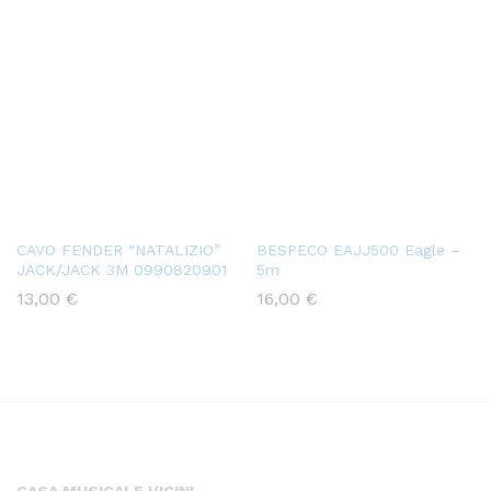
CAVO FENDER “NATALIZIO”
BESPECO EAJJ500 Eagle –
JACK/JACK 3M 0990820901
5m
13,00
€
16,00
€