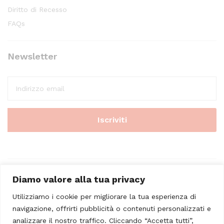
Diritto di Recesso
FAQs
Newsletter
Diamo valore alla tua privacy
Utilizziamo i cookie per migliorare la tua esperienza di
navigazione, offrirti pubblicità o contenuti personalizzati e
analizzare il nostro traffico. Cliccando “Accetta tutti”,
© 2023 - Casa Musicale Vicini. All Rights Reserved