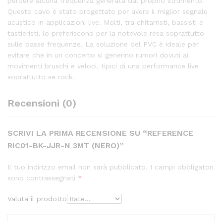
perdere alcuna frequenza generata dal proprio strumento.
Questo cavo è stato progettato per avere il miglior segnale
acustico in applicazioni live. Molti, tra chitarristi, bassisti e
tastieristi, lo preferiscono per la notevole resa soprattutto
sulle basse frequenze. La soluzione del PVC è ideale per
evitare che in un concerto si generino rumori dovuti ai
movimenti bruschi e veloci, tipici di una performance live
soprattutto se rock.
Recensioni (0)
SCRIVI LA PRIMA RECENSIONE SU “REFERENCE
RIC01-BK-JJR-N 3MT (NERO)”
Il tuo indirizzo email non sarà pubblicato.
I campi obbligatori
sono contrassegnati
*
Valuta il prodotto