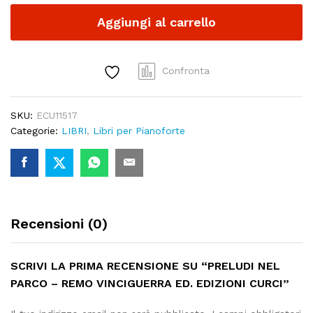
-
Aggiungi al carrello
Remo
Vinciguerra
Ed.
Edizioni
Confronta
Curci
quantity
SKU:
ECU11517
Categorie:
LIBRI
,
Libri per Pianoforte
Recensioni (0)
SCRIVI LA PRIMA RECENSIONE SU “PRELUDI NEL
PARCO – REMO VINCIGUERRA ED. EDIZIONI CURCI”