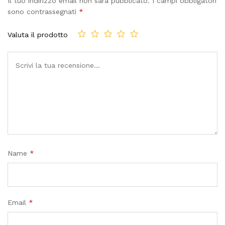
Il tuo indirizzo email non sarà pubblicato.
I campi obbligatori
sono contrassegnati
*
Valuta il prodotto
Name
*
Email
*