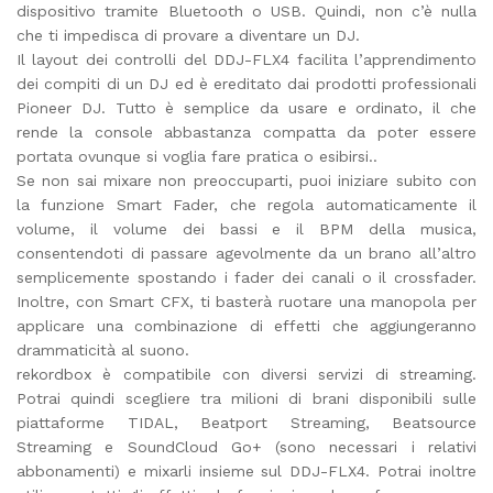
dispositivo tramite Bluetooth o USB. Quindi, non c’è nulla
che ti impedisca di provare a diventare un DJ.
Il layout dei controlli del DDJ-FLX4 facilita l’apprendimento
dei compiti di un DJ ed è ereditato dai prodotti professionali
Pioneer DJ. Tutto è semplice da usare e ordinato, il che
rende la console abbastanza compatta da poter essere
portata ovunque si voglia fare pratica o esibirsi..
Se non sai mixare non preoccuparti, puoi iniziare subito con
la funzione Smart Fader, che regola automaticamente il
volume, il volume dei bassi e il BPM della musica,
consentendoti di passare agevolmente da un brano all’altro
semplicemente spostando i fader dei canali o il crossfader.
Inoltre, con Smart CFX, ti basterà ruotare una manopola per
applicare una combinazione di effetti che aggiungeranno
drammaticità al suono.
rekordbox è compatibile con diversi servizi di streaming.
Potrai quindi scegliere tra milioni di brani disponibili sulle
piattaforme TIDAL, Beatport Streaming, Beatsource
Streaming e SoundCloud Go+ (sono necessari i relativi
abbonamenti) e mixarli insieme sul DDJ-FLX4. Potrai inoltre