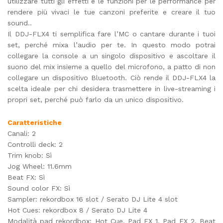
utilizzare tutti gli effetti e le funzioni per le performance per
rendere più vivaci le tue canzoni preferite e creare il tuo
sound..
Il DDJ-FLX4 ti semplifica fare l’MC o cantare durante i tuoi
set, perché mixa l’audio per te. In questo modo potrai
collegare la console a un singolo dispositivo e ascoltare il
suono del mix insieme a quello del microfono, a patto di non
collegare un dispositivo Bluetooth. Ciò rende il DDJ-FLX4 la
scelta ideale per chi desidera trasmettere in live-streaming i
propri set, perché può farlo da un unico dispositivo.
Caratteristiche
Canali: 2
Controlli deck: 2
Trim knob: Sì
Jog Wheel: 11.6mm
Beat FX: Sì
Sound color FX: Sì
Sampler: rekordbox 16 slot / Serato DJ Lite 4 slot
Hot Cues: rekordbox 8 / Serato DJ Lite 4
Modalità pad rekordbox: Hot Cue, Pad FX 1, Pad FX 2, Beat