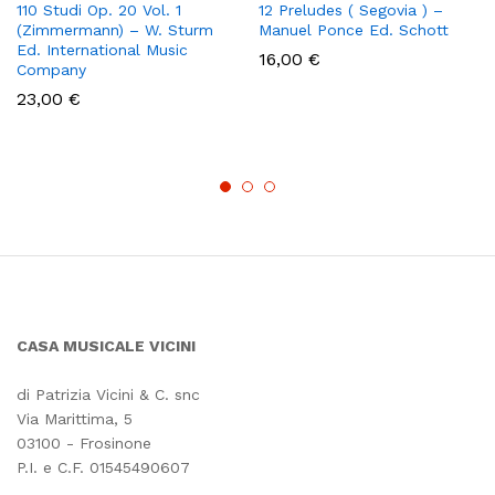
110 Studi Op. 20 Vol. 1
12 Preludes ( Segovia ) –
(Zimmermann) – W. Sturm
Manuel Ponce Ed. Schott
Ed. International Music
16,00
€
Company
23,00
€
CASA MUSICALE VICINI
di Patrizia Vicini & C. snc
Via Marittima, 5
03100 - Frosinone
P.I. e C.F. 01545490607