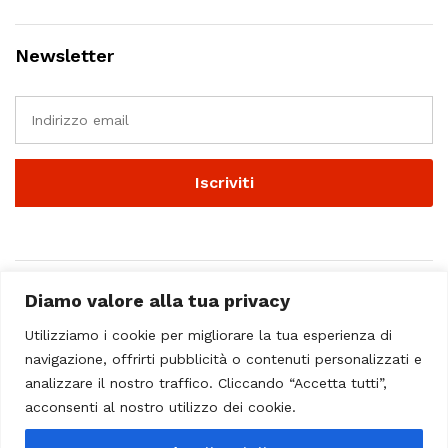
Newsletter
Diamo valore alla tua privacy
Utilizziamo i cookie per migliorare la tua esperienza di
navigazione, offrirti pubblicità o contenuti personalizzati e
analizzare il nostro traffico. Cliccando “Accetta tutti”,
© 2023 - Casa Musicale Vicini. All Rights Reserved
acconsenti al nostro utilizzo dei cookie.
Seleziona almeno 2 prodotti