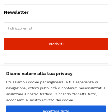
Newsletter
Diamo valore alla tua privacy
Utilizziamo i cookie per migliorare la tua esperienza di
navigazione, offrirti pubblicità o contenuti personalizzati e
analizzare il nostro traffico. Cliccando “Accetta tutti”,
© 2023 - Casa Musicale Vicini. All Rights Reserved
acconsenti al nostro utilizzo dei cookie.
Seleziona almeno 2 prodotti
Accettare tutto