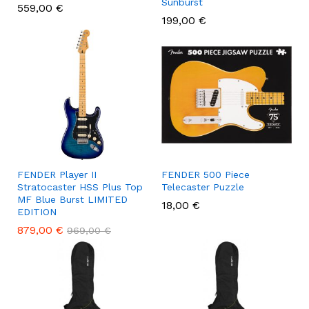
Sunburst
559,00
€
199,00
€
FENDER Player II
FENDER 500 Piece
Stratocaster HSS Plus Top
Telecaster Puzzle
MF Blue Burst LIMITED
18,00
€
EDITION
879,00
€
969,00
€