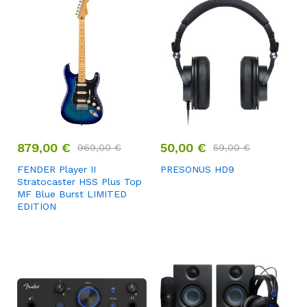
879,00
€
50,00
€
969,00
€
59,00
€
FENDER Player II
PRESONUS HD9
Stratocaster HSS Plus Top
MF Blue Burst LIMITED
EDITION