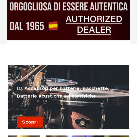
DRUMS
Da
Accessori per batterie, Bacchette,
Batterie acustiche ed elettriche
Scopri